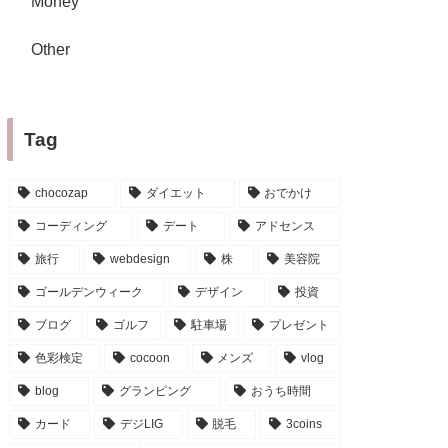
Money
Other
Tag
chocozap
ダイエット
おでかけ
コーディング
デート
アドセンス
旅行
webdesign
株
美容院
ゴールデンウィーク
デザイン
投資
ブログ
ゴルフ
駐車場
プレゼント
色彩検定
cocoon
メンズ
vlog
blog
グランピング
おうち時間
カード
デジLIG
脱毛
3coins